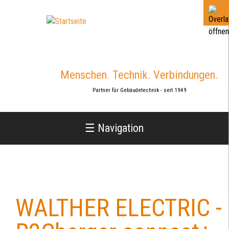
Jump
to
navigation
Menschen. Technik. Verbindungen.
Partner für Gebäudetechnik - seit 1949
☰ Navigation
WALTHER ELECTRIC -
Back
to
top