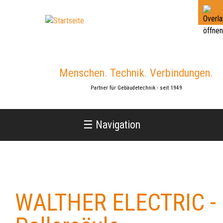
Jump
to
navigation
Menschen. Technik. Verbindungen.
Partner für Gebäudetechnik - seit 1949
☰ Navigation
WALTHER ELECTRIC -
Back
to
top