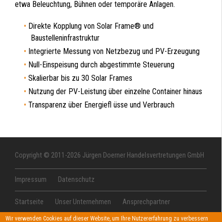
etwa Beleuchtung, Bühnen oder temporäre Anlagen.
Direkte Kopplung von Solar Frame® und
Baustelleninfrastruktur
Integrierte Messung von Netzbezug und PV-Erzeugung
Null-Einspeisung durch abgestimmte Steuerung
Skalierbar bis zu 30 Solar Frames
Nutzung der PV-Leistung über einzelne Container hinaus
Transparenz über Energiefl üsse und Verbrauch
Copyright © 2011-2026 Jürgen Doerner Handelsvertretungen GmbH
Impressum
Datenschutz
Startseite
Unser Unternehmen
Ansprechpartner
Neuheiten
Veranstaltungen
Hersteller
Karriere
Wir verwenden Cookies auf dieser Website, um Ihre Nutzererfahrung zu verbessern