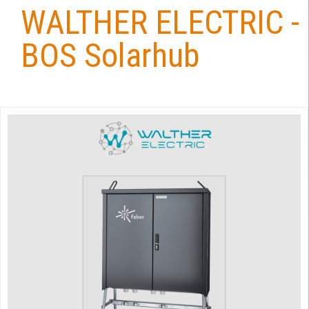
WALTHER ELECTRIC -
Back
to
BOS Solarhub
top