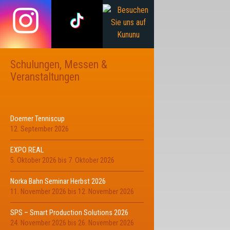
Schulungen, Messen &
Veranstaltungen
Doerner Tenniscup
12. September 2026
EXPO REAL
5. Oktober 2026
bis
7. Oktober 2026
Norka Bahn Seminar Herbst 2026
11. November 2026
bis
12. November 2026
SPS – Smart Production Solutions 2026
24. November 2026
bis
26. November 2026