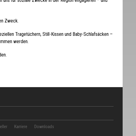
n uns für soziale Zwecke in der Region engagieren – und
en Zweck.
iellen Tragetüchern, Still-Kissen und Baby-Schlafsäcken –
rnommen werden.
den.
eller
Karriere
Downloads