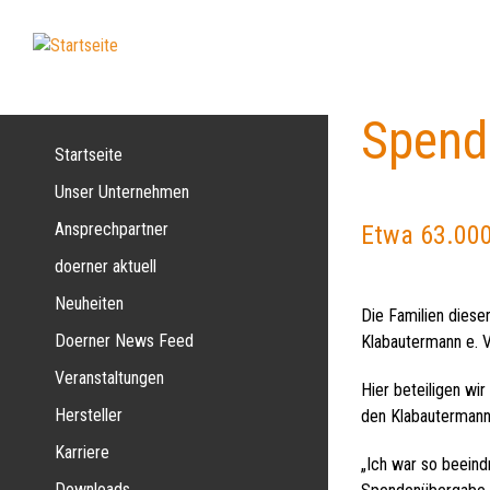
Jump
to
navigation
Spend
Back
to
Startseite
top
Unser Unternehmen
Ansprechpartner
Etwa 63.000
doerner aktuell
Neuheiten
Die Familien diese
Doerner News Feed
Klabautermann e. V
Veranstaltungen
Hier beteiligen wi
Hersteller
den Klabautermann 
Karriere
„Ich war so beeind
Downloads