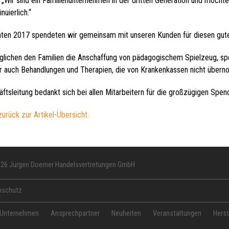
Wir sind ein Familienunternehmen in der dritten Generation und möchte
nuierlich.“
ten 2017 spendeten wir gemeinsam mit unseren Kunden für diesen gut
ichen den Familien die Anschaffung von pädagogischem Spielzeug, spez
ber auch Behandlungen und Therapien, die von Krankenkassen nicht übe
ftsleitung bedankt sich bei allen Mitarbeitern für die großzügigen Spen
zurück zur Artikel-Übersicht.
026 Jürgen Doerner Handelsvertretungen GmbH
nschutz
 Unternehmen
Ansprechpartner
Neuheiten
Veranstaltungen
Herst