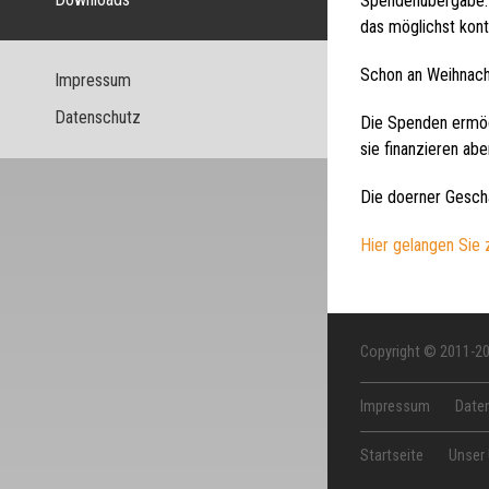
Spendenübergabe. „
das möglichst konti
Schon an Weihnach
Impressum
Datenschutz
Die Spenden ermögl
sie finanzieren a
Die doerner Geschä
Hier gelangen Sie 
Copyright © 2011-2
Impressum
Date
Startseite
Unser