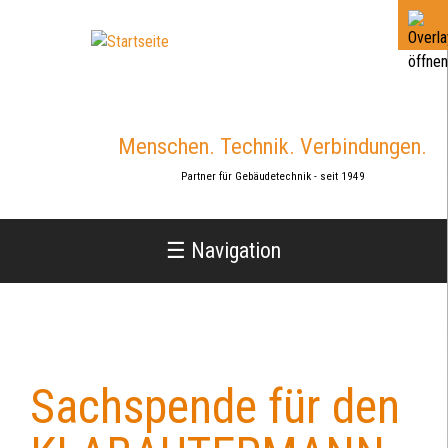
Jump
to
navigation
Menschen. Technik. Verbindungen.
Partner für Gebäudetechnik - seit 1949
☰ Navigation
Sachspende für den
Back
to
top