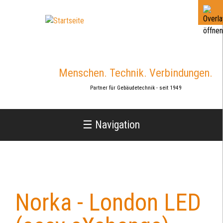
Jump
to
navigation
Menschen. Technik. Verbindungen.
Partner für Gebäudetechnik - seit 1949
☰ Navigation
Norka - London LED
Back
to
top