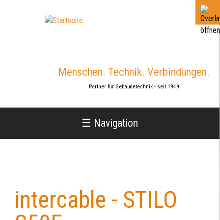
Jump
to
navigation
Menschen. Technik. Verbindungen.
Partner für Gebäudetechnik - seit 1949
☰ Navigation
intercable - STILO
Back
to
top