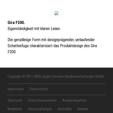
Gira F200.
Eigenständigkeit mit klaren Linien.
Die geradlinige Form mit designprägender, umlaufender
Schattenfuge charakterisiert das Produktdesign des Gira
F200.
Copyright © 2011-2026 Jürgen Doerner Handelsvertretungen GmbH
Impressum
Datenschutz
Startseite
Unser Unternehmen
Ansprechpartner
Neuheiten
Veranstaltungen
Hersteller
Karriere