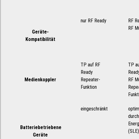
nur RF Ready
RF R
RF Mu
Geräte-
Kompatibilität
TP auf RF
TP au
Ready
Read
Medienkoppler
Repeater-
RF Mu
Funktion
Repea
Funkt
eingeschränkt
optim
durch
Energ
Batteriebetriebene
(SLE)
Geräte