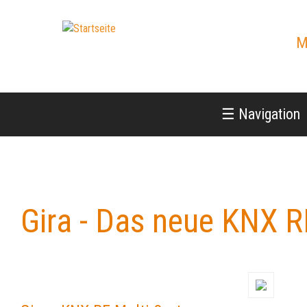
Jump
to
M
navigation
☰ Navigation
Gira - Das neue KNX R
Back
to
top