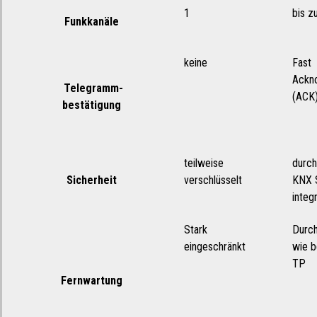
1
bis z
Funkkanäle
keine
Fast
Ackn
Telegramm-
(ACK
bestätigung
teilweise
durc
Sicherheit
verschlüsselt
KNX 
integr
Stark
Durc
eingeschränkt
wie b
TP
Fernwartung