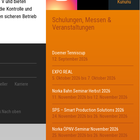
 V und bieten
die Kontrolle und
n sicheren Betrieb
Schulungen, Messen &
Veranstaltungen
Doerner Tenniscup
12. September 2026
EXPO REAL
5. Oktober 2026
bis
7. Oktober 2026
eller
Karriere
Norka Bahn Seminar Herbst 2026
11. November 2026
bis
12. November 2026
SPS – Smart Production Solutions 2026
k Nach oben
24. November 2026
bis
26. November 2026
Norka ÖPNV-Seminar November 2026
25. November 2026
bis
26. November 2026