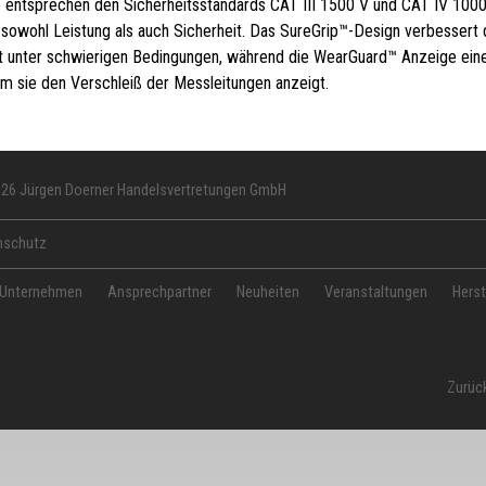
 entsprechen den Sicherheitsstandards CAT III 1500 V und CAT IV 1000
 sowohl Leistung als auch Sicherheit. Das SureGrip™-Design verbessert 
t unter schwierigen Bedingungen, während die WearGuard™ Anzeige eine
em sie den Verschleiß der Messleitungen anzeigt.
026 Jürgen Doerner Handelsvertretungen GmbH
nschutz
 Unternehmen
Ansprechpartner
Neuheiten
Veranstaltungen
Herst
Zurüc