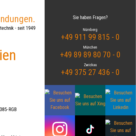
indungen.
Sie haben Fragen?
technik - seit 1949
Nürnberg
+49 911 99 815 - 0
München
ien
+49 89 89 80 70 - 0
Zwickau
+49 375 27 436 - 0
C385-RGB