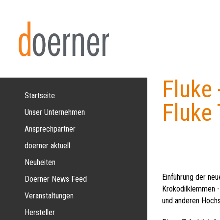
Jump
to
navigation
Fluke 
Back
to
Startseite
Fluke
top
Unser Unternehmen
Ansprechpartner
doerner aktuell
Neuheiten
Einführung der n
Doerner News Feed
Krokodilklemmen -
Veranstaltungen
und anderen Hoch
Hersteller