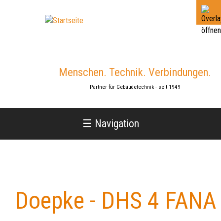
Jump
to
navigation
Menschen. Technik. Verbindungen.
Partner für Gebäudetechnik - seit 1949
☰ Navigation
Doepke - DHS 4 FANA
Back
to
top